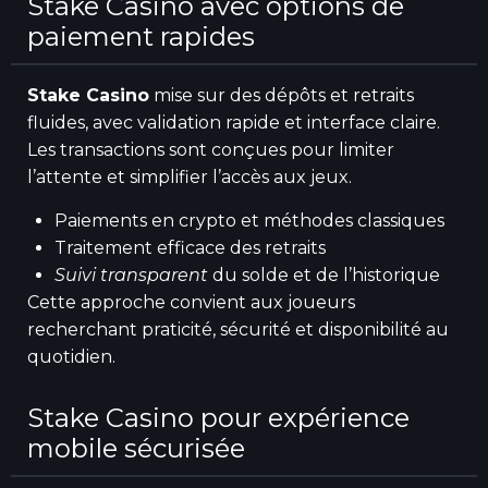
Stake Casino avec options de
paiement rapides
Stake Casino
mise sur des dépôts et retraits
fluides, avec validation rapide et interface claire.
Les transactions sont conçues pour limiter
l’attente et simplifier l’accès aux jeux.
Paiements en crypto et méthodes classiques
Traitement efficace des retraits
Suivi transparent
du solde et de l’historique
Cette approche convient aux joueurs
recherchant praticité, sécurité et disponibilité au
quotidien.
Stake Casino pour expérience
mobile sécurisée